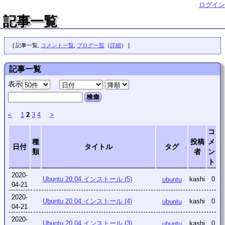
ログイン
記事一覧
[
記事一覧
,
コメント一覧
,
ブログ一覧
（
詳細
）
]
記事一覧
表示
検索
<
1
2
3
4
>
コ
種
投稿
メ
日付
タイトル
タグ
類
者
ン
ト
2020-
Ubuntu 20.04 インストール (5)
kashi
0
ubuntu
04-21
2020-
Ubuntu 20.04 インストール (4)
kashi
0
ubuntu
04-21
2020-
Ubuntu 20.04 インストール (3)
kashi
0
ubuntu