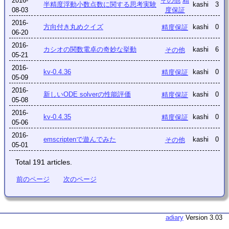
2016-
その他
精
半精度浮動小数点数に関する思考実験
kashi
3
08-03
度保証
2016-
方向付き丸めクイズ
kashi
0
精度保証
06-20
2016-
カシオの関数電卓の奇妙な挙動
kashi
6
その他
05-21
2016-
kv-0.4.36
kashi
0
精度保証
05-09
2016-
新しいODE solverの性能評価
kashi
0
精度保証
05-08
2016-
kv-0.4.35
kashi
0
精度保証
05-06
2016-
emscriptenで遊んでみた
kashi
0
その他
05-01
Total 191 articles.
前のページ
次のページ
adiary
Version 3.03