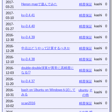
2017-
Henon mapで遊んでみた
kashi
0
精度保証
03-21
2017-
kv-0.4.41
kashi
0
精度保証
03-10
2017-
kv-0.4.40
kashi
0
精度保証
01-27
2016-
kv-0.4.39
kashi
0
精度保証
12-30
2016-
中点はどうやって計算するべきか
kashi
0
精度保証
12-28
2016-
kv-0.4.38
kashi
0
精度保証
12-10
double-double演算が異常に高精度に
2016-
kashi
0
精度保証
なる!?
12-03
2016-
kv-0.4.37
kashi
0
精度保証
11-20
bash on Ubuntu on Windowsを試して
2016-
ubuntu
そ
kashi
0
みる
10-31
の他
2016-
scan2016
kashi
0
精度保証
10-02