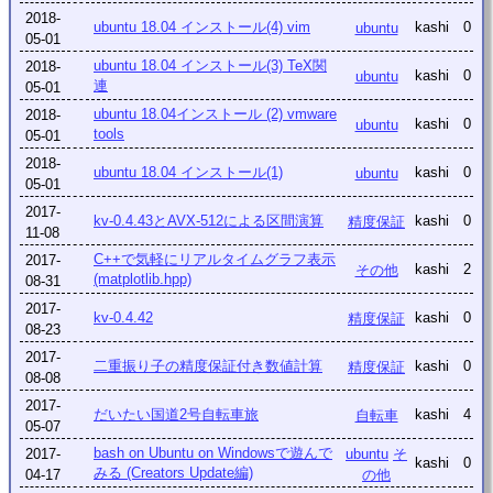
2018-
ubuntu 18.04 インストール(4) vim
kashi
0
ubuntu
05-01
ubuntu 18.04 インストール(3) TeX関
2018-
kashi
0
ubuntu
連
05-01
ubuntu 18.04インストール (2) vmware
2018-
kashi
0
ubuntu
tools
05-01
2018-
ubuntu 18.04 インストール(1)
kashi
0
ubuntu
05-01
2017-
kv-0.4.43とAVX-512による区間演算
kashi
0
精度保証
11-08
C++で気軽にリアルタイムグラフ表示
2017-
kashi
2
その他
(matplotlib.hpp)
08-31
2017-
kv-0.4.42
kashi
0
精度保証
08-23
2017-
二重振り子の精度保証付き数値計算
kashi
0
精度保証
08-08
2017-
だいたい国道2号自転車旅
kashi
4
自転車
05-07
bash on Ubuntu on Windowsで遊んで
2017-
ubuntu
そ
kashi
0
みる (Creators Update編)
04-17
の他