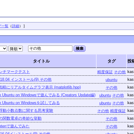
グ一覧
（
詳細
）
]
検索
タイトル
タグ
投
ンチマークテスト
kas
精度保証
その他
u 18.04 インストール(9) その他
kas
ubuntu
気軽にリアルタイムグラフ表示 (matplotlib.hpp)
kas
その他
on Ubuntu on Windowsで遊んでみる (Creators Update編)
kas
ubuntu
その他
on Ubuntu on Windowsを試してみる
kas
ubuntu
その他
浮動小数点数に関する思考実験
kas
その他
精度保証
の関数電卓の奇妙な挙動
kas
その他
riptenで遊んでみた
kas
その他
u 16.04インストール(9) その他
kas