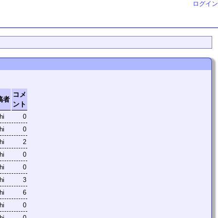
ログイン
コメ
稿者
ント
hi
0
hi
0
hi
2
hi
0
hi
0
hi
3
hi
6
hi
0
hi
0