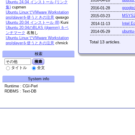
2016-04-28
Ubuntu 24.04 インストール (リンク
集)
cupmen
goog
2016-01-28
Ubuntu LinuxでVMware Workstation
MSY
2015-03-23
pro/playerを使うときの注意
qwaxgo
Ubuntu 20.04 インストール (8)
Kuni
Intel E
2014-11-13
Ubuntu 20.04のBLAS (dgemm) をベ
ubun
2014-05-29
ンチマーク
名無し
Ubuntu LinuxでVMware Workstation
Total 13 articles.
pro/playerを使うときの注意
chmick
検索
検索
タイトル
全文
System info
Runtime : CGI-Perl
RDBMS : Text-DB