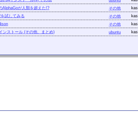
ubuntu
leのAlphaGoが人類を超えた!?
kas
その他
S2を試してみる
kas
その他
dison
kas
その他
tuインストール (その他、まとめ)
kas
ubuntu