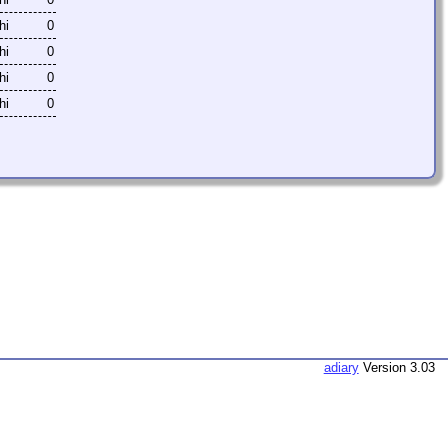
hi
0
hi
0
hi
0
hi
0
adiary
Version 3.03