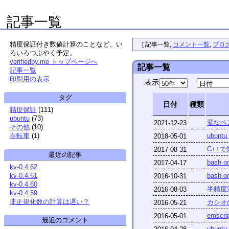
記事一覧
精度保証付き数値計算のことなど、い
[
記事一覧
,
コメント一覧
,
ブロ
ろいろつぶやく予定。
verifiedby.me トップページへ
記事一覧
記事一覧
印刷用の表示
表示
タグ
日付
種類
精度保証
(
111
)
ubuntu
(
73
)
変なベ
2021-12-23
その他
(
10
)
ubunt
自転車
(
1
)
2018-05-01
C++で
2017-08-31
最近の記事
bash 
2017-04-17
kv-0.4.62
kv-0.4.61
bash 
2016-10-31
kv-0.4.60
半精度
2016-08-03
kv-0.4.59
非正規化数の計算は遅い？
カシオ
2016-05-21
emsc
2016-05-01
最近のコメント
ubunt