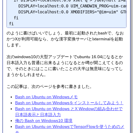
  if DISPLAY=localhost:0.0 xset q > /dev/null 2>&1 ; 
    DISPLAY=localhost:0.0 UIM_CANDWIN_PROG=uim-candw
    DISPLAY=localhost:0.0 XMODIFIERS="@im=uim" GTK_I
  fi

のように書けばいいでしょう。最初に起動されたbashで、なお
かつXが利用可能なら、かな漢字変換サーバとlxterminalを起動
します。
次のwindows10の大型アップデートでubuntu 16.04になるとか
日本語入力も普通に出来るようになるとか噂が聞こえてくるの
で、そのときにはここに書いたことの大半は無意味になってし
まうかもしれません。
この記事は、次のページを参考に書きました。
Bash on Ubuntu on Windowsメモ
Bash on Ubuntu on Windowsをインストールしてみよう！
Bash on Ubuntu on Windows とX Windowの組み合わせで
日本語表示と日本語入力
俺の Bash on Windows10 環境
Bash on Ubuntu on WindowsでTensorFlowを使うためのメ
モ