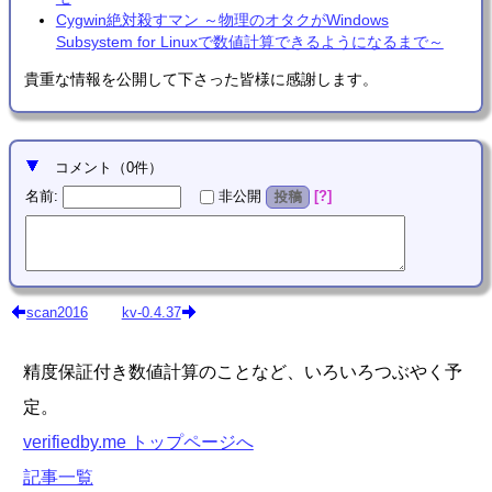
Cygwin絶対殺すマン ～物理のオタクがWindows
Subsystem for Linuxで数値計算できるようになるまで～
貴重な情報を公開して下さった皆様に感謝します。
コメント
（
0
件）
名前
:
?
非公開
投稿
scan2016
kv-0.4.37
精度保証付き数値計算のことなど、いろいろつぶやく予
定。
verifiedby.me トップページへ
記事一覧