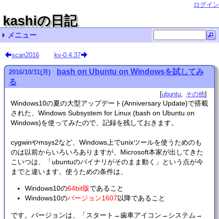
ログイン
kashiの日記
メニュー
最近の記事一覧
最近のコメント一覧
タグリスト
scan2016
kv-0.4.37
Ubuntu LinuxでVMware Workstation pro/playerを
Ubuntu 20.04のBLAS (dgemm) をベンチマーク 名無
Ubuntu LinuxでVMware Workstation pro/playerを
kv-0.4.62
kv-0.4.61
Ubuntu 24.04 インストール (リンク集) cupmen
kv-0.4.60
精度保証 (111)
kv-0.4.59
Ubuntu 20.04 インストール (8) Kuni
ubuntu (73)
非正規化数の計算は遅い？
その他 (10)
自転車 (1)
bash on Ubuntu on Windowsを試してみ
2016
/
10
/
31
(月)
使うときの注意 qwaxgo
し
使うときの注意 chmick
る
ubuntu
その他
Windows10の夏の大型アップデート(Anniversary Update)で搭載
された、Windows Subsystem for Linux (bash on Ubuntu on
Windows)を使ってみたので、記録を残しておきます。
cygwinやmsys2など、Windows上でunixツールを使うためのも
のは以前からいろいろありますが、Microsoft本家が出してきた
こいつは、「ubuntuのバイナリがそのまま動く」という点が今
までと違います。使うための条件は、
Windows10の
64bit版
であること
Windows10の
バージョン1607
以降であること
です。バージョンは、「スタート→歯車アイコン→システム→