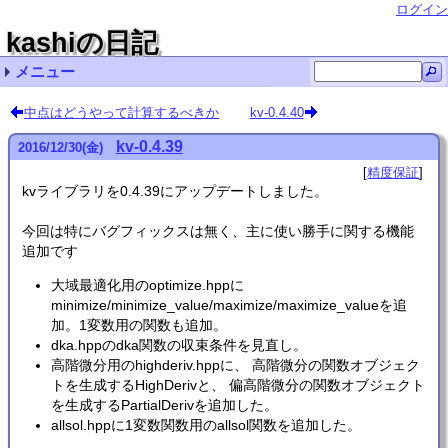
ログイン
kashiの日記
メニュー
最近の記事一覧
最近のコメント一覧
タグリスト
中点はどうやって計算するべきか
kv-0.4.40
Ubuntu LinuxでVMware Workstation pro/playerを
Ubuntu 20.04のBLAS (dgemm) をベンチマーク 名無
Ubuntu LinuxでVMware Workstation pro/playerを
kv-0.4.62
kv-0.4.61
Ubuntu 24.04 インストール (リンク集) cupmen
kv-0.4.60
精度保証 (111)
kv-0.4.59
Ubuntu 20.04 インストール (8) Kuni
ubuntu (73)
非正規化数の計算は遅い？
その他 (10)
自転車 (1)
kv-0.4.39
2016
/
12
/
30
(金)
使うときの注意 qwaxgo
し
使うときの注意 chmick
精度保証
kvライブラリを0.4.39にアップデートしました。
今回は特にバグフィックスは無く、主に使い勝手に関する機能
追加です
大域最適化用のoptimize.hppに
minimize/minimize_value/maximize/maximize_valueを追
加。1変数用の関数も追加。
dka.hppのdka関数の収束条件を見直し。
高階微分用のhighderiv.hppに、 高階微分の関数オブジェク
トを生成するHighDerivと、 偏高階微分の関数オブジェクト
を生成するPartialDerivを追加した。
allsol.hppに1変数関数用のallsol関数を追加した。