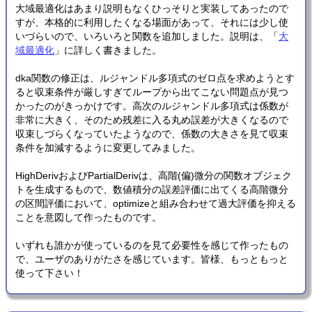
大域最適化はあまり説明もなくひっそりと実装してあったので
すが、本格的に利用したくなる場面があって、それには少し使
いづらいので、いろいろと関数を追加しました。説明は、「
大
域最適化
」に詳しく書きました。
dka関数の修正は、ルジャンドル多項式のゼロ点を求めようとす
ると収束条件が厳しすぎてループから出てこない問題点が見つ
かったのがきっかけです。高次のルジャンドル多項式は係数が
非常に大きく、そのため残差に入る丸め誤差が大きくなるので
収束しづらくなっていたようなので、係数の大きさを見て収束
条件を加減するように変更してみました。
HighDerivおよびPartialDerivは、高階(偏)微分の関数オブジェク
トを生成するもので、数値積分の誤差評価に出てくる高階微分
の区間評価において、optimizeと組み合わせて過大評価を抑える
ことを意図して作ったものです。
いずれも誰かが使っているのを見て必要性を感じて作ったもの
で、ユーザのありがたさを感じています。皆様、もっともっと
使って下さい！