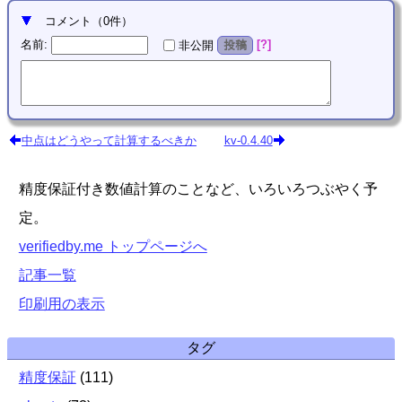
コメント
（
0
件）
名前
:
?
非公開
投稿
中点はどうやって計算するべきか
kv-0.4.40
精度保証付き数値計算のことなど、いろいろつぶやく予
定。
verifiedby.me トップページへ
記事一覧
印刷用の表示
タグ
精度保証
(
111
)