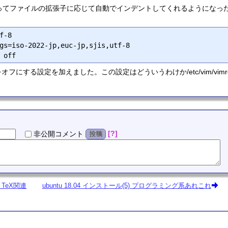
賢くなってファイルの拡張子に応じて自動でインデントしてくれるようにな
f-8

gs=iso-2022-jp,euc-jp,sjis,utf-8

にする設定を加えました。この設定はどういうわけか/etc/vim/vimrc.
?
非公開
コメント
投稿
) TeX関連
ubuntu 18.04 インストール(5) プログラミング系あれこれ