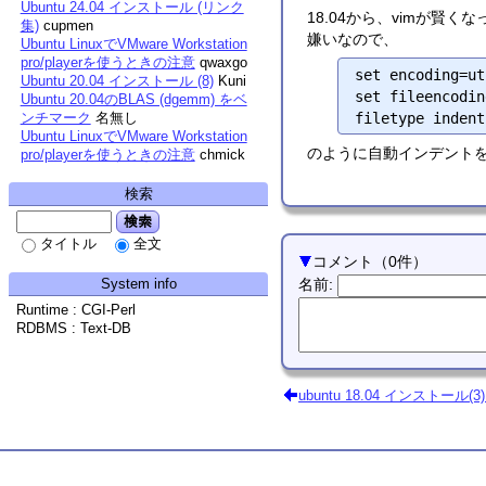
Ubuntu 24.04 インストール (リンク
18.04から、vimが
集)
cupmen
嫌いなので、
Ubuntu LinuxでVMware Workstation
pro/playerを使うときの注意
qwaxgo
set encoding=ut
Ubuntu 20.04 インストール (8)
Kuni
set fileencodin
Ubuntu 20.04のBLAS (dgemm) をベ
ンチマーク
名無し
Ubuntu LinuxでVMware Workstation
のように自動インデントをオフ
pro/playerを使うときの注意
chmick
検索
検索
タイトル
全文
コメント
（
0
件）
System info
名前
:
Runtime : CGI-Perl
RDBMS : Text-DB
ubuntu 18.04 インストール(3