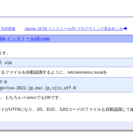
) TeX関連
ubuntu 18.04 インストール(5) プログラミング系あれこれ
8.04 インストール(4) vim
ます。
イルを自動認識するように、/etc/vim/vimrc.localを
f-8

もちろん~/.vimrcでもOKです。
がUTF8になり、JIS、EUC、SJISコードのファイルも自動認識し