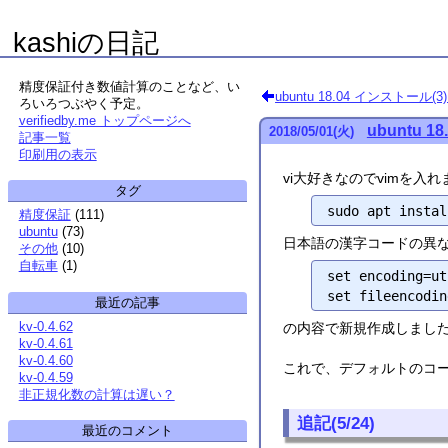
kashiの日記
精度保証付き数値計算のことなど、い
ubuntu 18.04 インストール(3
ろいろつぶやく予定。
verifiedby.me トップページへ
ubuntu 1
2018
/
05
/
01
(火)
記事一覧
印刷用の表示
vi大好きなのでvimを入れ
タグ
精度保証
(
111
)
ubuntu
(
73
)
日本語の漢字コードの異なるファ
その他
(
10
)
自転車
(
1
)
set encoding=ut
最近の記事
kv-0.4.62
の内容で新規作成しました。
kv-0.4.61
kv-0.4.60
これで、デフォルトのコード
kv-0.4.59
非正規化数の計算は遅い？
追記(5/24)
最近のコメント