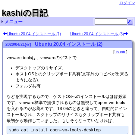
ログイン
kashiの日記
メニュー
最近の記事一覧
最近のコメント一覧
タグリスト
Ubuntu 20.04 インストール (1)
Ubuntu 20.04 インストール (3)
Ubuntu LinuxでVMware Workstation pro/playerを
Ubuntu 20.04のBLAS (dgemm) をベンチマーク 名無
Ubuntu LinuxでVMware Workstation pro/playerを
kv-0.4.62
kv-0.4.61
Ubuntu 24.04 インストール (リンク集) cupmen
kv-0.4.60
精度保証 (111)
kv-0.4.59
Ubuntu 20.04 インストール (8) Kuni
ubuntu (73)
非正規化数の計算は遅い？
その他 (10)
自転車 (1)
Ubuntu 20.04 インストール (2)
2020
/
04
/
21
(火)
使うときの注意 qwaxgo
し
使うときの注意 chmick
ubuntu
vmware toolsは、vmwareのゲストで
デスクトップのリサイズ、
ホストOSとのクリップボード共有(文字列のコピペが出来る
ようになる)、
フォルダ共有
などを実現するもので、ゲストOSへのインストールはほぼ必須
です。vmware標準で提供されるものは無視してopen-vm-tools
を入れるのがお薦めです。18.04のときと違って、自動的にイン
ストールされ、スクトップのリサイズもクリップボード共有も
最初から動作していました。もしそうなっていなければ、