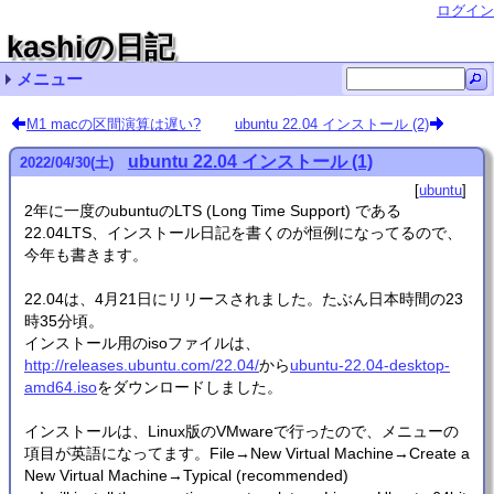
ログイン
kashiの日記
メニュー
最近の記事一覧
最近のコメント一覧
タグリスト
M1 macの区間演算は遅い?
ubuntu 22.04 インストール (2)
Ubuntu LinuxでVMware Workstation pro/playerを
Ubuntu 20.04のBLAS (dgemm) をベンチマーク 名無
Ubuntu LinuxでVMware Workstation pro/playerを
kv-0.4.62
kv-0.4.61
Ubuntu 24.04 インストール (リンク集) cupmen
kv-0.4.60
精度保証 (111)
kv-0.4.59
Ubuntu 20.04 インストール (8) Kuni
ubuntu (73)
非正規化数の計算は遅い？
その他 (10)
自転車 (1)
ubuntu 22.04 インストール (1)
2022
/
04
/
30
(土)
使うときの注意 qwaxgo
し
使うときの注意 chmick
ubuntu
2年に一度のubuntuのLTS (Long Time Support) である
22.04LTS、インストール日記を書くのが恒例になってるので、
今年も書きます。
22.04は、4月21日にリリースされました。たぶん日本時間の23
時35分頃。
インストール用のisoファイルは、
http://releases.ubuntu.com/22.04/
から
ubuntu-22.04-desktop-
amd64.iso
をダウンロードしました。
インストールは、Linux版のVMwareで行ったので、メニューの
項目が英語になってます。File→New Virtual Machine→Create a
New Virtual Machine→Typical (recommended)