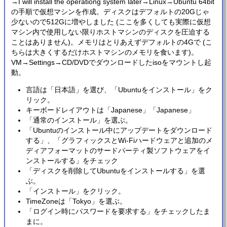
→I will install the operationg system later→Linux→Ubuntu 64bit
の手順で仮想マシンを作成。ディスクはデフォルトの20Gじゃ
少ないので512Gに増やしました (ここを多くしても実際に仮想
マシン内で使用しない限りホストマシンのディスクを圧迫する
ことはありません)。メモリはとりあえずデフォルトの4Gで (こ
ちらは大きくするだけホストマシンのメモリを食います)。
VM→Settings→CD/DVDでダウンロードしたisoをマウントし起
動。
言語は「日本語」を選び、「Ubuntuをインストール」をク
リック。
キーボードレイアウトは「Japanese」「Japanese」
「通常のインストール」を選ぶ。
「Ubuntuのインストール中にアップデートをダウンロード
する」、「グラフィックスとWi-Fiハードウェアと追加のメ
ディアフォーマットのサードパーティ製ソフトウェアをイ
ンストールする」をチェック
「ディスクを削除してUbuntuをインストールする」を選
ぶ。
「インストール」をクリック。
TimeZoneは「Tokyo」を選ぶ。
「ログイン時にパスワードを要求する」をチェックしたま
まに。