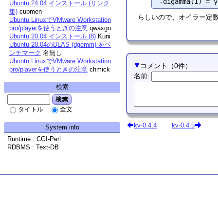
Ubuntu 24.04 インストール (リンク
集)
cupmen
らしいので、オイラー定
Ubuntu LinuxでVMware Workstation
pro/playerを使うときの注意
qwaxgo
Ubuntu 20.04 インストール (8)
Kuni
Ubuntu 20.04のBLAS (dgemm) をベ
ンチマーク
名無し
Ubuntu LinuxでVMware Workstation
コメント
（
0
件）
pro/playerを使うときの注意
chmick
名前
:
検索
検索
タイトル
全文
kv-0.4.4
kv-0.4.5
System info
Runtime : CGI-Perl
RDBMS : Text-DB