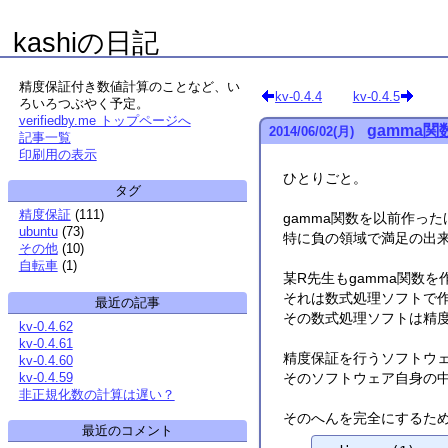
kashiの日記
精度保証付き数値計算のことなど、い
kv-0.4.4
kv-0.4.5
ろいろつぶやく予定。
verifiedby.me トップページへ
gamma関
2014
/
06
/
02
(月)
記事一覧
印刷用の表示
ひとりごと。
タグ
精度保証
(
111
)
gamma関数を以前作っ
ubuntu
(
73
)
特に負の領域で満足の出来
その他
(
10
)
自転車
(
1
)
某R先生もgamma関数
それは数式処理ソフトで
最近の記事
その数式処理ソフトは精度
kv-0.4.62
kv-0.4.61
精度保証を行うソフトウ
kv-0.4.60
kv-0.4.59
そのソフトウェア自身の
非正規化数の計算は遅い？
そのへんを完全にするため
最近のコメント