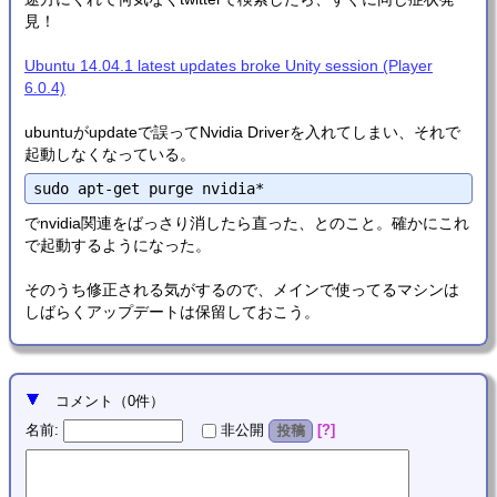
見！
Ubuntu 14.04.1 latest updates broke Unity session (Player
6.0.4)
ubuntuがupdateで誤ってNvidia Driverを入れてしまい、それで
起動しなくなっている。
でnvidia関連をばっさり消したら直った、とのこと。確かにこれ
で起動するようになった。
そのうち修正される気がするので、メインで使ってるマシンは
しばらくアップデートは保留しておこう。
コメント
（
0
件）
名前
:
?
非公開
投稿