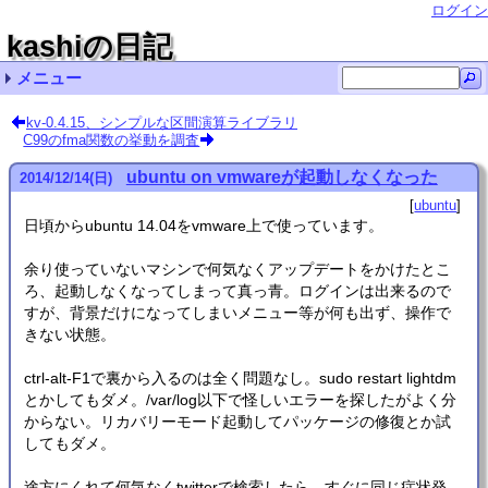
ログイン
kashiの日記
メニュー
最近の記事一覧
最近のコメント一覧
タグリスト
kv-0.4.15、シンプルな区間演算ライブラリ
C99のfma関数の挙動を調査
Ubuntu LinuxでVMware Workstation pro/playerを
Ubuntu 20.04のBLAS (dgemm) をベンチマーク 名無
Ubuntu LinuxでVMware Workstation pro/playerを
kv-0.4.62
kv-0.4.61
Ubuntu 24.04 インストール (リンク集) cupmen
kv-0.4.60
精度保証 (111)
kv-0.4.59
Ubuntu 20.04 インストール (8) Kuni
ubuntu (73)
非正規化数の計算は遅い？
その他 (10)
自転車 (1)
使うときの注意 qwaxgo
し
使うときの注意 chmick
ubuntu on vmwareが起動しなくなった
2014
/
12
/
14
(日)
ubuntu
日頃からubuntu 14.04をvmware上で使っています。
余り使っていないマシンで何気なくアップデートをかけたとこ
ろ、起動しなくなってしまって真っ青。ログインは出来るので
すが、背景だけになってしまいメニュー等が何も出ず、操作で
きない状態。
ctrl-alt-F1で裏から入るのは全く問題なし。sudo restart lightdm
とかしてもダメ。/var/log以下で怪しいエラーを探したがよく分
からない。リカバリーモード起動してパッケージの修復とか試
してもダメ。
途方にくれて何気なくtwitterで検索したら、すぐに同じ症状発