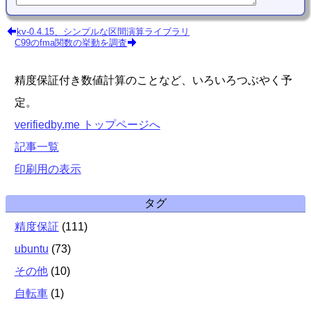
kv-0.4.15、シンプルな区間演算ライブラリ
C99のfma関数の挙動を調査
精度保証付き数値計算のことなど、いろいろつぶやく予
定。
verifiedby.me トップページへ
記事一覧
印刷用の表示
タグ
精度保証
(
111
)
ubuntu
(
73
)
その他
(
10
)
自転車
(
1
)