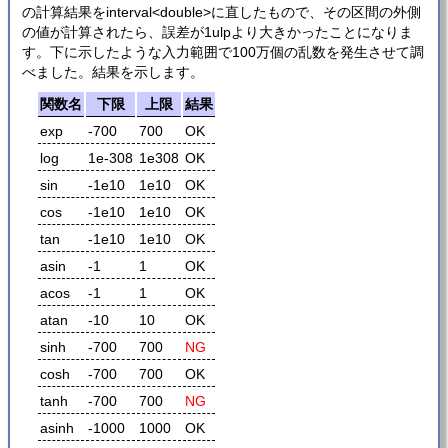
の計算結果をinterval<double>に直したもので、その区間の外側
の値が計算されたら、誤差が1ulpより大きかったことになりま
す。下に示したような入力範囲で100万個の乱数を発生させて調
べました。結果を示します。
関数名
下限
上限
結果
exp
-700
700
OK
log
1e-308
1e308
OK
sin
-1e10
1e10
OK
cos
-1e10
1e10
OK
tan
-1e10
1e10
OK
asin
-1
1
OK
acos
-1
1
OK
atan
-10
10
OK
sinh
-700
700
NG
cosh
-700
700
OK
tanh
-700
700
NG
asinh
-1000
1000
OK