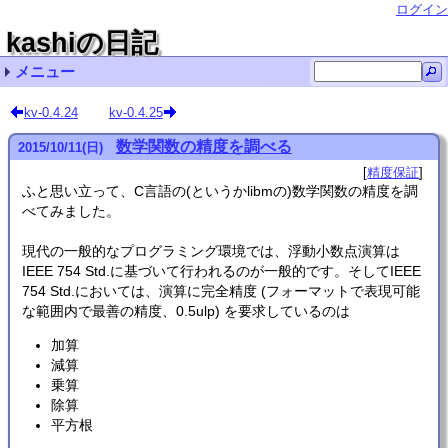
ログイン
kashiの日記
メニュー
最近の記事一覧
最近のコメント一覧
タグリスト
kv-0.4.24
kv-0.4.25
Ubuntu LinuxでVMware Workstation pro/playerを
Ubuntu 20.04のBLAS (dgemm) をベンチマーク 名無
Ubuntu LinuxでVMware Workstation pro/playerを
kv-0.4.62
kv-0.4.61
Ubuntu 24.04 インストール (リンク集) cupmen
kv-0.4.60
精度保証 (111)
kv-0.4.59
Ubuntu 20.04 インストール (8) Kuni
ubuntu (73)
非正規化数の計算は遅い？
その他 (10)
自転車 (1)
数学関数の精度を調べる
2015
/
10
/
11
(日)
使うときの注意 qwaxgo
し
使うときの注意 chmick
精度保証
ふと思い立って、C言語の(というかlibmの)数学関数の精度を調
べてみました。
現代の一般的なプログラミング環境では、浮動小数点演算は
IEEE 754 Std.に基づいて行われるのが一般的です。そしてIEEE
754 Std.においては、演算に完全精度 (フォーマットで表現可能
な範囲内で最善の精度、0.5ulp) を要求しているのは
加算
減算
乗算
除算
平方根