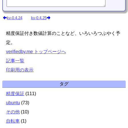
kv-0.4.24
kv-0.4.25
精度保証付き数値計算のことなど、いろいろつぶやく予
定。
verifiedby.me トップページへ
記事一覧
印刷用の表示
タグ
精度保証
(
111
)
ubuntu
(
73
)
その他
(
10
)
自転車
(
1
)