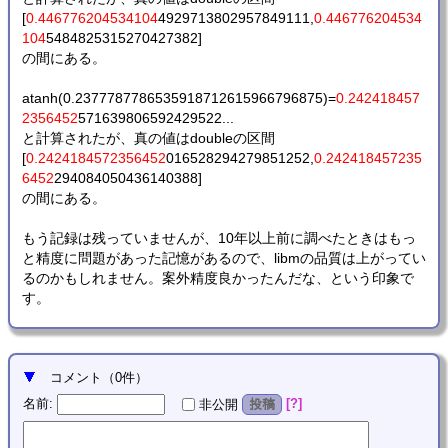
[
0.446776204534104
4929713802957849111,
0.446776204534
104
5484825315270427382]
の間にある。
atanh(0.2377787786535918712615966796875)=
0.242418457
2356452
571639806592429522...
と計算されたが、真の値はdoubleの区間
[
0.2424184572356452
016528294279851252,
0.242418457235
6452
294084050436140388]
の間にある。
もう記録は残っていませんが、10年以上前に調べたときはもっ
と精度に問題があった記憶があるので、libmの品質は上がってい
るのかもしれません。案外精度良かったんだな、という印象で
す。
コメント
（
0
件）
名前
:
?
非公開
投稿