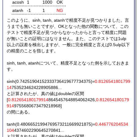
acosh
1
1000
OK
atanh
-1
1
NG
このように、sinh, tanh, atanhで精度不足が見つかりました。言
うまでも無いことですが、OKとなった他の関数について、この
テストで精度不足が見つからなかったからと言って精度に問題
が無いことの証明にはなりません。また、このテストでは1ulp
以上の誤差を検出しますが、一般に完全精度と言えば0.5ulp以下
の精度のことを指します。
sinh, tanh, atanhについて、精度不足となった例を示しておきま
す。
sinh(0.74251904152333736419677734375)=
0.8126541801799
14
7535234624228905886...
と計算されたが、真の値はdoubleの区間
[
0.812654180179914
8645457648854062426,
0.812654180179
914
9755680673479218968]
の間にある。
tanh(0.48066521994769573211669921875)=
0.446776204534
104
4374602290645270841...
と計算されたが、真の値はdoubleの区間