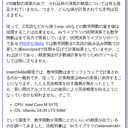
の5種類の演算のみで、それ以外の演算の精度については何も規
定されていません。つまり、どんな値が計算されても文句は言
えません。
従って、C言語などから使うexp, sinなどの数学関数の返す値は
信用することは出来ません。kvライブラリの区間演算でも数学
関数は全て自力で実装しています。区間演算ライブラリの一つ
である
PROFIL/BIAS
では数学関数をC言語の組み込み関数で計
算した後succ/predで区間を広げて計算結果としていますが、こ
れは誤りであり、精度保証付き数値計算を行うためのツールと
しては役に立ちません。
Intelの64bit環境では、数学関数は全てソフトウェアで計算され
るのが一般的です。従って、計算精度はlibmの実装に依存するこ
とになります。たとえ完全精度を出す義務が無かったとして
も、長い間のアルゴリズムの改良により完全精度が出るように
なっているかも知れません。そこで、
CPU: Intel Core M 5Y70
OS: Ubuntu 14.04 LTS 64bit
という環境で、数学関数が実際にどのくらいの精度が出ている
のか調べてみました。比較対象は、kvライブラリのinterval<dd>