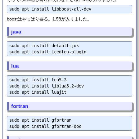
boostはやっぱり要る。1.58が入りました。
java
sudo apt install default-jdk

lua
sudo apt install lua5.2

sudo apt install liblua5.2-dev

fortran
sudo apt install gfortran
