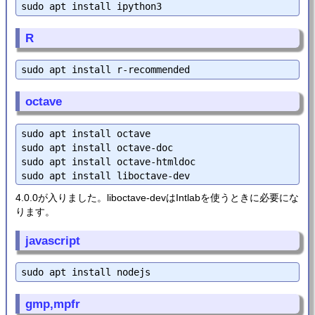
R
octave
sudo apt install octave

sudo apt install octave-doc

sudo apt install octave-htmldoc

4.0.0が入りました。liboctave-devはIntlabを使うときに必要にな
ります。
javascript
gmp,mpfr