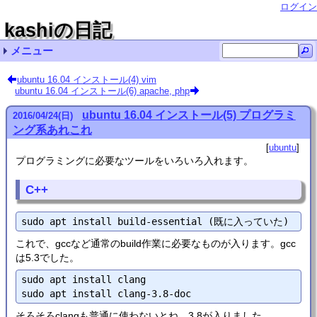
ログイン
kashiの日記
メニュー
最近の記事一覧
最近のコメント一覧
タグリスト
ubuntu 16.04 インストール(4) vim
ubuntu 16.04 インストール(6) apache, php
Ubuntu LinuxでVMware Workstation pro/playerを
Ubuntu 20.04のBLAS (dgemm) をベンチマーク 名無
Ubuntu LinuxでVMware Workstation pro/playerを
kv-0.4.62
kv-0.4.61
Ubuntu 24.04 インストール (リンク集) cupmen
kv-0.4.60
精度保証 (111)
kv-0.4.59
Ubuntu 20.04 インストール (8) Kuni
ubuntu (73)
非正規化数の計算は遅い？
その他 (10)
自転車 (1)
使うときの注意 qwaxgo
し
使うときの注意 chmick
ubuntu 16.04 インストール(5) プログラミ
2016
/
04
/
24
(日)
ング系あれこれ
ubuntu
プログラミングに必要なツールをいろいろ入れます。
C++
これで、gccなど通常のbuild作業に必要なものが入ります。gcc
は5.3でした。
sudo apt install clang

そろそろclangも普通に使わないとね。3.8が入りました。