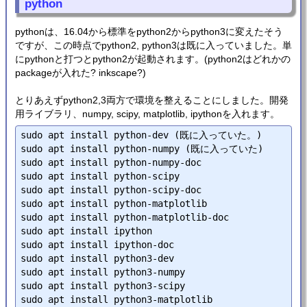
python
pythonは、16.04から標準をpython2からpython3に変えたそう
ですが、この時点でpython2, python3は既に入っていました。単
にpythonと打つとpython2が起動されます。(python2はどれかの
packageが入れた? inkscape?)
とりあえずpython2,3両方で環境を整えることにしました。開発
用ライブラリ、numpy, scipy, matplotlib, ipythonを入れます。
sudo apt install python-dev (既に入っていた。)

sudo apt install python-numpy (既に入っていた)

sudo apt install python-numpy-doc

sudo apt install python-scipy

sudo apt install python-scipy-doc

sudo apt install python-matplotlib

sudo apt install python-matplotlib-doc

sudo apt install ipython

sudo apt install ipython-doc

sudo apt install python3-dev

sudo apt install python3-numpy

sudo apt install python3-scipy

sudo apt install python3-matplotlib
