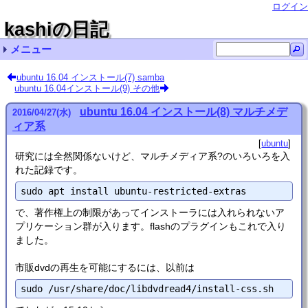
ログイン
kashiの日記
メニュー
最近の記事一覧
最近のコメント一覧
タグリスト
ubuntu 16.04 インストール(7) samba
ubuntu 16.04インストール(9) その他
Ubuntu LinuxでVMware Workstation pro/playerを
Ubuntu 20.04のBLAS (dgemm) をベンチマーク 名無
Ubuntu LinuxでVMware Workstation pro/playerを
kv-0.4.62
kv-0.4.61
Ubuntu 24.04 インストール (リンク集) cupmen
kv-0.4.60
精度保証 (111)
kv-0.4.59
Ubuntu 20.04 インストール (8) Kuni
ubuntu (73)
非正規化数の計算は遅い？
その他 (10)
自転車 (1)
使うときの注意 qwaxgo
し
使うときの注意 chmick
ubuntu 16.04 インストール(8) マルチメデ
2016
/
04
/
27
(水)
ィア系
ubuntu
研究には全然関係ないけど、マルチメディア系?のいろいろを入
れた記録です。
で、著作権上の制限があってインストーラには入れられないア
プリケーション群が入ります。flashのプラグインもこれで入り
ました。
市販dvdの再生を可能にするには、以前は