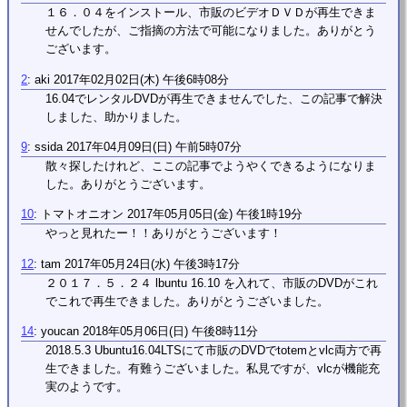
１６．０４をインストール、市販のビデオＤＶＤが再生できま
せんでしたが、ご指摘の方法で可能になりました。ありがとう
ございます。
2
:
aki
2017年02月02日(木) 午後6時08分
16.04でレンタルDVDが再生できませんでした、この記事で解決
しました、助かりました。
9
:
ssida
2017年04月09日(日) 午前5時07分
散々探したけれど、ここの記事でようやくできるようになりま
した。ありがとうございます。
10
:
トマトオニオン
2017年05月05日(金) 午後1時19分
やっと見れたー！！ありがとうございます！
12
:
tam
2017年05月24日(水) 午後3時17分
２０１７．５．２４ lbuntu 16.10 を入れて、市販のDVDがこれ
でこれで再生できました。ありがとうございました。
14
:
youcan
2018年05月06日(日) 午後8時11分
2018.5.3 Ubuntu16.04LTSにて市販のDVDでtotemとvlc両方で再
生できました。有難うございました。私見ですが、vlcが機能充
実のようです。