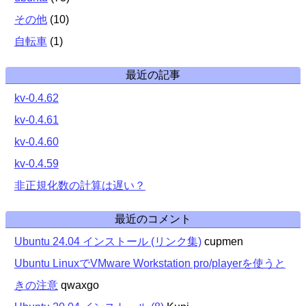
その他
(
10
)
自転車
(
1
)
最近の記事
kv-0.4.62
kv-0.4.61
kv-0.4.60
kv-0.4.59
非正規化数の計算は遅い？
最近のコメント
Ubuntu 24.04 インストール (リンク集)
cupmen
Ubuntu LinuxでVMware Workstation pro/playerを使うと
きの注意
qwaxgo