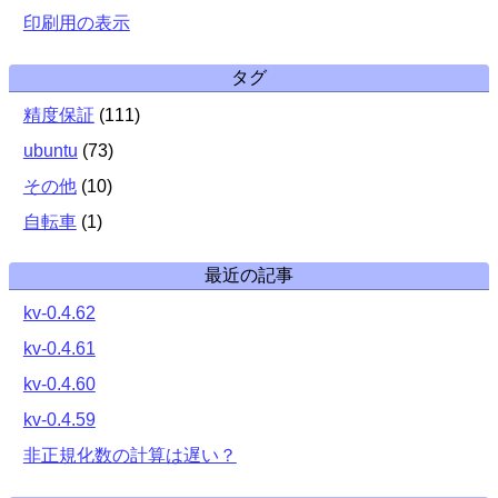
印刷用の表示
タグ
精度保証
(
111
)
ubuntu
(
73
)
その他
(
10
)
自転車
(
1
)
最近の記事
kv-0.4.62
kv-0.4.61
kv-0.4.60
kv-0.4.59
非正規化数の計算は遅い？