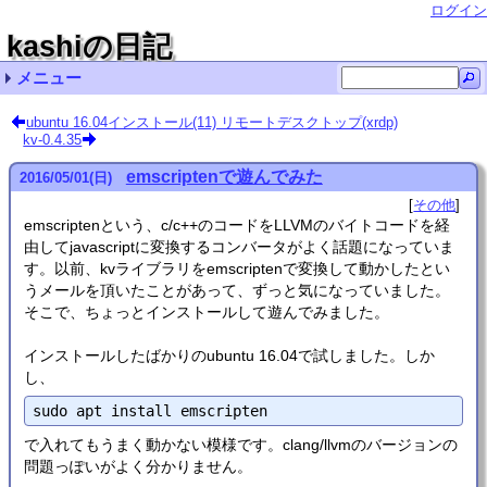
ログイン
kashiの日記
メニュー
最近の記事一覧
最近のコメント一覧
タグリスト
ubuntu 16.04インストール(11) リモートデスクトップ(xrdp)
kv-0.4.35
Ubuntu LinuxでVMware Workstation pro/playerを
Ubuntu 20.04のBLAS (dgemm) をベンチマーク 名無
Ubuntu LinuxでVMware Workstation pro/playerを
kv-0.4.62
kv-0.4.61
Ubuntu 24.04 インストール (リンク集) cupmen
kv-0.4.60
精度保証 (111)
kv-0.4.59
Ubuntu 20.04 インストール (8) Kuni
ubuntu (73)
非正規化数の計算は遅い？
その他 (10)
自転車 (1)
使うときの注意 qwaxgo
し
使うときの注意 chmick
emscriptenで遊んでみた
2016
/
05
/
01
(日)
その他
emscriptenという、c/c++のコードをLLVMのバイトコードを経
由してjavascriptに変換するコンバータがよく話題になっていま
す。以前、kvライブラリをemscriptenで変換して動かしたとい
うメールを頂いたことがあって、ずっと気になっていました。
そこで、ちょっとインストールして遊んでみました。
インストールしたばかりのubuntu 16.04で試しました。しか
し、
で入れてもうまく動かない模様です。clang/llvmのバージョンの
問題っぽいがよく分かりません。