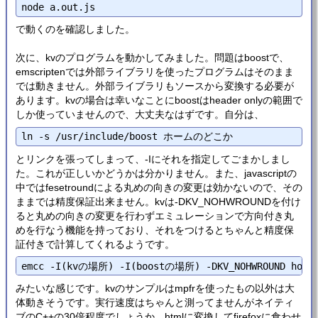
で動くのを確認しました。
次に、kvのプログラムを動かしてみました。問題はboostで、
emscriptenでは外部ライブラリを使ったプログラムはそのまま
では動きません。外部ライブラリもソースから変換する必要が
あります。kvの場合は幸いなことにboostはheader onlyの範囲で
しか使っていませんので、大丈夫なはずです。自分は、
とリンクを張ってしまって、-Iにそれを指定してごまかしまし
た。これが正しいかどうかは分かりません。また、javascriptの
中ではfesetroundによる丸めの向きの変更は効かないので、その
ままでは精度保証出来ません。kvは-DKV_NOHWROUNDを付け
ると丸めの向きの変更を行わずエミュレーションで方向付き丸
めを行なう機能を持っており、それをつけるとちゃんと精度保
証付きで計算してくれるようです。
みたいな感じです。kvのサンプルはmpfrを使ったもの以外は大
体動きそうです。実行速度はちゃんと測ってませんがネイティ
ブのC++の30倍程度でしょうか。htmlに変換してfirefoxに食わせ