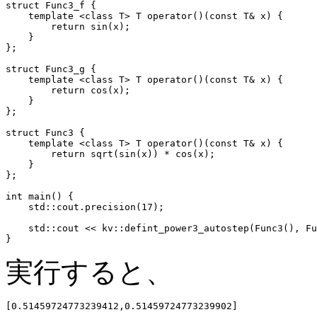
struct Func3_f {

    template <class T> T operator()(const T& x) {

        return sin(x);

    }

};

struct Func3_g {

    template <class T> T operator()(const T& x) {

        return cos(x);

    }

};

struct Func3 {

    template <class T> T operator()(const T& x) {

        return sqrt(sin(x)) * cos(x);

    }

};

int main() {

    std::cout.precision(17);

    std::cout << kv::defint_power3_autostep(Func3(), Fu
実行すると、