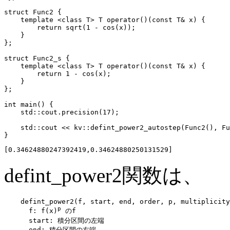
struct Func2 {

    template <class T> T operator()(const T& x) {

        return sqrt(1 - cos(x));

    }

};

struct Func2_s {

    template <class T> T operator()(const T& x) {

        return 1 - cos(x);

    }

};

int main() {

    std::cout.precision(17);

    std::cout << kv::defint_power2_autostep(Func2(), Fu
defint_power2関数は、
    defint_power2(f, start, end, order, p, multiplicity
p
      f: f(x)
 のf

      start: 積分区間の左端

      end: 積分区間の右端
