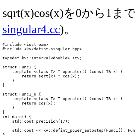
sqrt(x)cos(x)を0か
singular4.cc
)。
#include <iostream>

#include <kv/defint-singular.hpp>

typedef kv::interval<double> itv;

struct Func1 {

    template <class T> T operator() (const T& x) {

        return sqrt(x) * cos(x);

    }

};

struct Func1_s {

    template <class T> T operator() (const T& x) {

        return cos(x);

    }

};

int main() {

    std::cout.precision(17);

    std::cout << kv::defint_power_autostep(Func1(), Fun