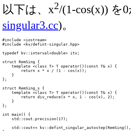
2
以下は、x
/(1-cos(x)
singular3.cc
)。
#include <iostream>

#include <kv/defint-singular.hpp>

typedef kv::interval<double> itv;

struct RemSing {

    template <class T> T operator()(const T& x) {

        return x * x / (1 - cos(x));

    }

};

struct RemSing_s {

    template <class T> T operator()(const T& x) {

        return div_reduce(x * x, 1 - cos(x), 2);

    }

};

int main() {

    std::cout.precision(17);

    std::cout<< kv::defint_singular_autostep(RemSing(),