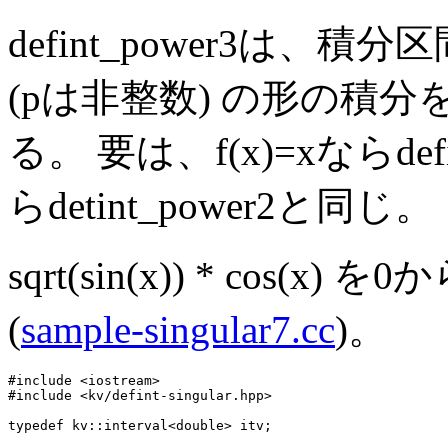
defint_power3は、積分区間
(pは非整数) の形の積分を行
る。 要は、f(x)=xならdef
らdetint_power2と同じ。
sqrt(sin(x)) * cos
(
sample-singular7.cc
)。
#include <iostream>

#include <kv/defint-singular.hpp>

typedef kv::interval<double> itv;
