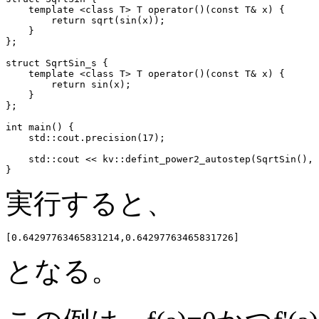
    template <class T> T operator()(const T& x) {

        return sqrt(sin(x));

    }

};

struct SqrtSin_s {

    template <class T> T operator()(const T& x) {

        return sin(x);

    }

};

int main() {

    std::cout.precision(17);

    std::cout << kv::defint_power2_autostep(SqrtSin(), 
実行すると、
となる。