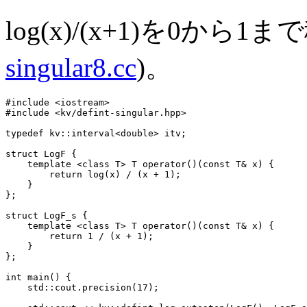
log(x)/(x+1)を0から
singular8.cc
)。
#include <iostream>

#include <kv/defint-singular.hpp>

typedef kv::interval<double> itv;

struct LogF {

    template <class T> T operator()(const T& x) {

        return log(x) / (x + 1);

    }

};

struct LogF_s {

    template <class T> T operator()(const T& x) {

        return 1 / (x + 1);

    }

};

int main() {

    std::cout.precision(17);
