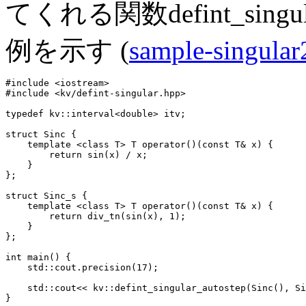
てくれる関数defint_singu
例を示す (
sample-singular
#include <iostream>

#include <kv/defint-singular.hpp>

typedef kv::interval<double> itv;

struct Sinc {

    template <class T> T operator()(const T& x) {

        return sin(x) / x;

    }

};

struct Sinc_s {

    template <class T> T operator()(const T& x) {

        return div_tn(sin(x), 1);

    }

};

int main() {

    std::cout.precision(17);

    std::cout<< kv::defint_singular_autostep(Sinc(), Si