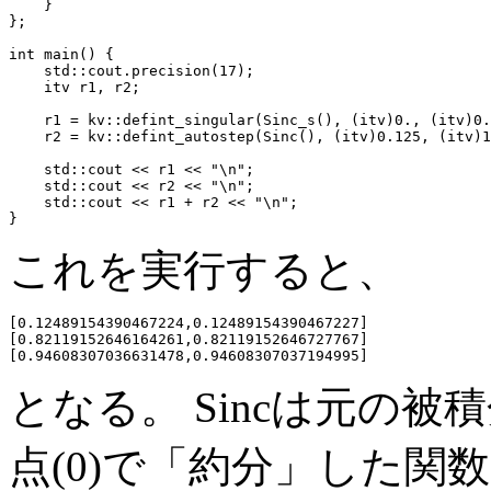
    }

};

int main() {

    std::cout.precision(17);

    itv r1, r2;

    r1 = kv::defint_singular(Sinc_s(), (itv)0., (itv)0.
    r2 = kv::defint_autostep(Sinc(), (itv)0.125, (itv)1
    std::cout << r1 << "\n";

    std::cout << r2 << "\n";

    std::cout << r1 + r2 << "\n";

これを実行すると、
[0.12489154390467224,0.12489154390467227]

[0.82119152646164261,0.82119152646727767]

となる。 Sincは元の被積
点(0)で「約分」した関数