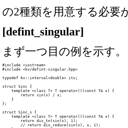
の2種類を用意する必要
[defint_singular]
まず一つ目の例を示す。 
#include <iostream>

#include <kv/defint-singular.hpp>

typedef kv::interval<double> itv;

struct Sinc {

    template <class T> T operator()(const T& x) {

        return sin(x) / x;

    }

};

struct Sinc_s {

    template <class T> T operator()(const T& x) {

        return div_tn(sin(x), 1);

        // return div_reduce(sin(x), x, 1);
