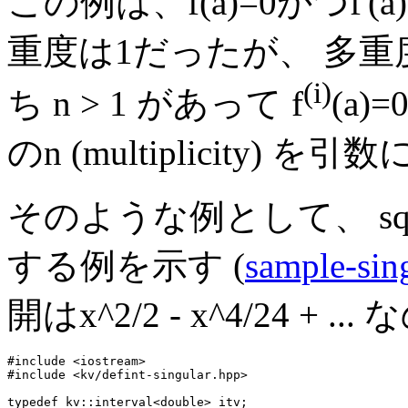
この例は、f(a)=0かつf'
重度は1だったが、 多
(i)
ち n > 1 があって f
(a)=0
のn (multiplicity) 
そのような例として、 sqrt
する例を示す (
sample-sin
開はx^2/2 - x^4/24 
#include <iostream>

#include <kv/defint-singular.hpp>

typedef kv::interval<double> itv;
