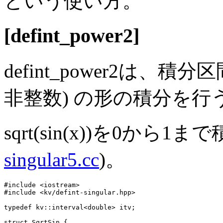
という使い方。
[defint_power2]
defint_power2は、積分区間
非整数) の形の積分を行う。
sqrt(sin(x))を0から
singular5.cc
)。
#include <iostream>

#include <kv/defint-singular.hpp>

typedef kv::interval<double> itv;

struct SqrtSin {
