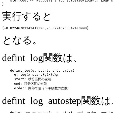
    std::cout << kv::defint_log_autostep(LogF(), LogF_s
実行すると
となる。
defint_log関数は、
    defint_log(g, start, end, order)

      g: log(x-start)g(x)のg

      start: 積分区間の左端

      end: 積分区間の右端

defint_log_autostep関数
    defint_log_autostep(h, g, start, end, order, epsilo