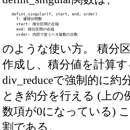
    defint_singular(f, start, end, order)

      f: 被積分関数

      start: 積分区間の左端

      end: 積分区間の右端

のような使い方。 積分
作成し、積分値を計算する。
div_reduceで強制的
とき約分を行える (上の例
数項が0になっている)
割である。