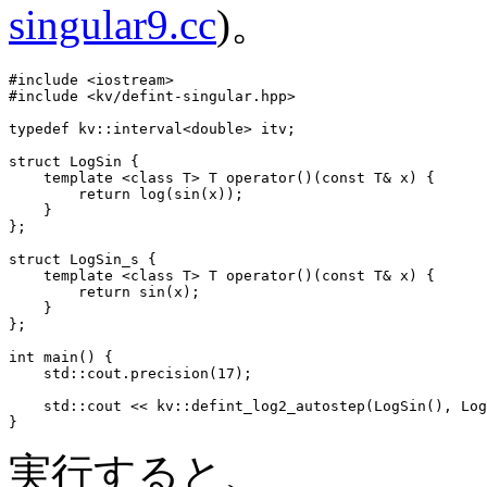
singular9.cc
)。
#include <iostream>

#include <kv/defint-singular.hpp>

typedef kv::interval<double> itv;

struct LogSin {

    template <class T> T operator()(const T& x) {

        return log(sin(x));

    }

};

struct LogSin_s {

    template <class T> T operator()(const T& x) {

        return sin(x);

    }

};

int main() {

    std::cout.precision(17);

    std::cout << kv::defint_log2_autostep(LogSin(), Log
実行すると、