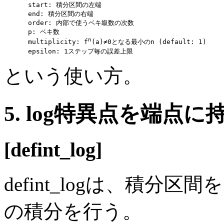
      start: 積分区間の左端

      end: 積分区間の右端

      order: 内部で使うベキ級数の次数

      p: ベキ数

n
      multiplicity: f
(a)≠0となる最小のn (default: 1)

という使い方。
5. log特異点を端点
[defint_log]
defint_logは、積分区間を[a
の積分を行う。