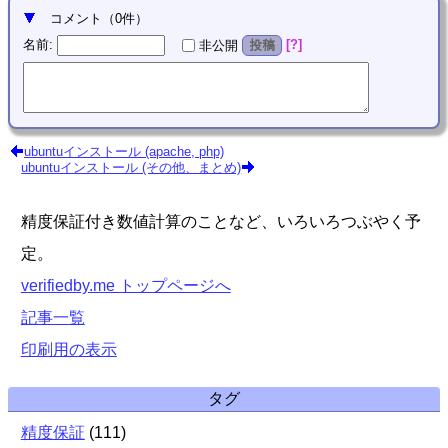
コメント
（
0
件）
名前
:
?
非公開
投稿
ubuntuインストール (apache, php)
ubuntuインストール (その他、まとめ)
精度保証付き数値計算のことなど、いろいろつぶやく予
定。
verifiedby.me トップページへ
記事一覧
印刷用の表示
タグ
精度保証
(
111
)